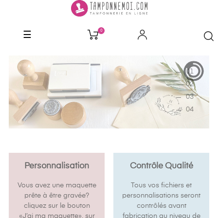
0
Basculer
☰
la
navigation
1
2
3
4
Personnalisation
Contrôle Qualité
Vous avez une maquette
Tous vos fichiers et
prête à être gravée?
personnalisations seront
cliquez sur le bouton
contrôlés avant
«J’ai ma maquette», sur
fabrication au niveau de