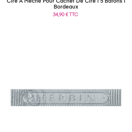
Cire À Mèche Pour Cachet De Cire | 5 Bâtons |
Bordeaux
34,90 € TTC