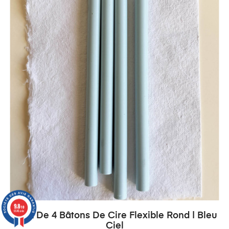
9.8
/10
6545 avis
Pack De 4 Bâtons De Cire Flexible Rond | Bleu
Ciel