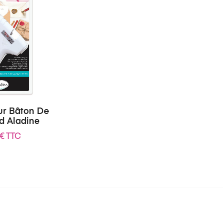
our Bâton De
d Aladine
 € TTC