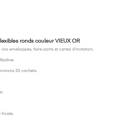
flexibles ronds couleur VIEUX OR
 vos enveloppes, faire-parts et cartes d'invitation.
 Aladine.
environs 20 cachets.
t.
 froide.