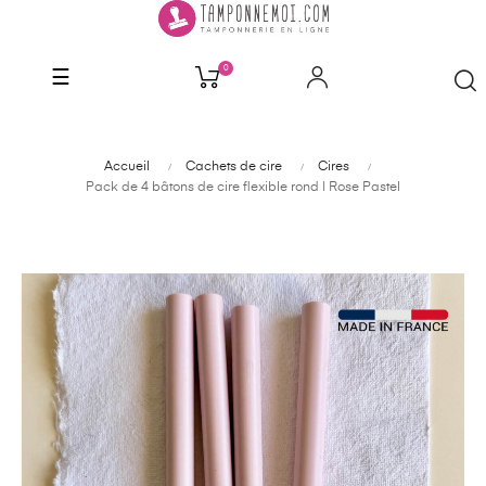
0
Basculer
☰
la
navigation
Accueil
Cachets de cire
Cires
Pack de 4 bâtons de cire flexible rond | Rose Pastel