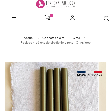
0
Basculer
☰
la
navigation
Accueil
Cachets de cire
Cires
Pack de 4 bâtons de cire flexible rond | Or Antique