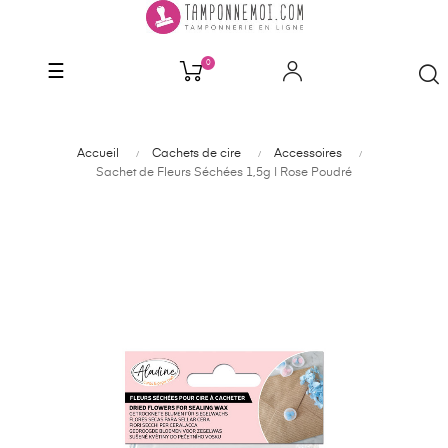
0
Basculer
☰
la
navigation
Accueil
Cachets de cire
Accessoires
Sachet de Fleurs Séchées 1,5g | Rose Poudré