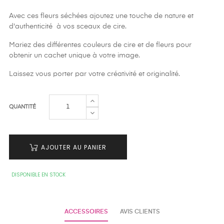
Avec ces fleurs séchées ajoutez une touche de nature et
d'authenticité à vos sceaux de cire.
Mariez des différentes couleurs de cire et de fleurs pour
obtenir un cachet unique à votre image.
Laissez vous porter par votre créativité et originalité.
QUANTITÉ
AJOUTER AU PANIER
DISPONIBLE EN STOCK
ACCESSOIRES
AVIS CLIENTS