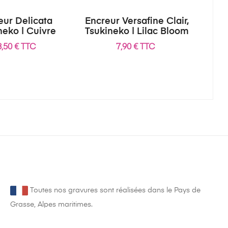
eur Delicata
Encreur Versafine Clair,
neko | Cuivre
Tsukineko | Lilac Bloom
3,50 € TTC
7,90 € TTC
Toutes nos gravures sont réalisées dans le Pays de
Grasse, Alpes maritimes.