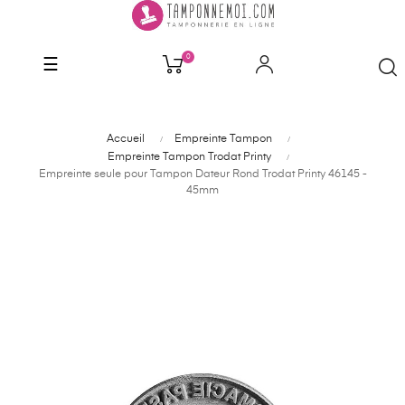
0
Basculer
☰
la
navigation
Accueil
Empreinte Tampon
Empreinte Tampon Trodat Printy
Empreinte seule pour Tampon Dateur Rond Trodat Printy 46145 -
45mm