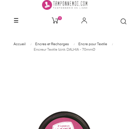
0
Basculer
☰
la
navigation
Accueil
Encres et Recharges
Encre pour Textile
Encreur Textile Izink DALHIA - 70mmØ