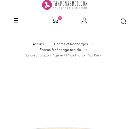
0
Basculer
☰
la
navigation
Accueil
Encres et Recharges
Encres à séchage rapide
Encreur Stazon Pigment | Noir Piano | 76x35mm