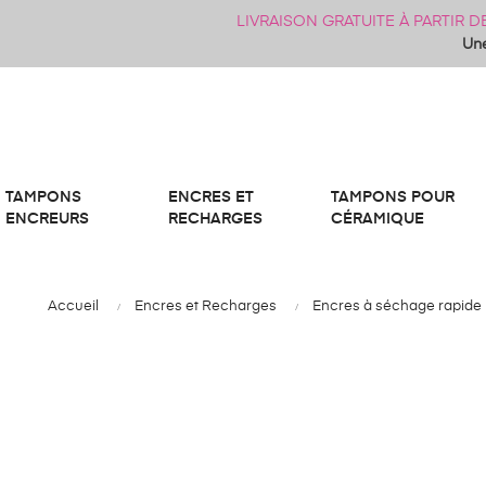
LIVRAISON GRATUITE À PARTIR 
Une
TAMPONS
ENCRES ET
TAMPONS POUR
ENCREURS
RECHARGES
CÉRAMIQUE
Accueil
Encres et Recharges
Encres à séchage rapide