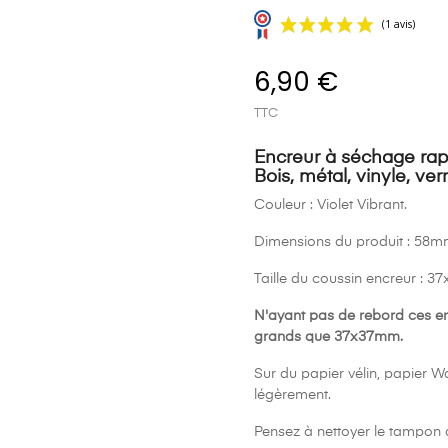
6,90 €
TTC
Encreur à séchage rapi
Bois, métal, vinyle, ver
Couleur : Violet Vibrant.
Dimensions du produit : 5
Taille du coussin encreur : 
N'ayant pas de rebord ces en
grands que 37x37mm.
Sur du papier vélin, papier Was
légèrement.
Pensez à nettoyer le tampon 