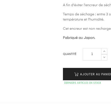
A fin d'éviter l'encreur de sé
Temps de séchage : entre 3 s
température et l'humidité.
Cet encreur est non recharge
Fabriqué au Japon.
QUANTITÉ
AJOUTER AU PANIE
DERNIERS ARTICLES EN STOCK