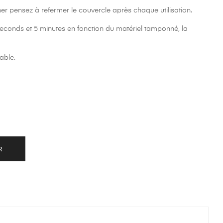
cher pensez à refermer le couvercle après chaque utilisation.
econds et 5 minutes en fonction du matériel tamponné, la
able.
R