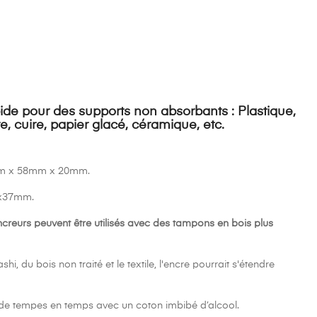
(1 avis)
de pour des supports non absorbants : Plastique,
re, cuire, papier glacé, céramique, etc.
8mm x 58mm x 20mm.
37x37mm.
creurs peuvent être utilisés avec des tampons en bois plus
hi, du bois non traité et le textile, l'encre pourrait s'étendre
de tempes en temps avec un coton imbibé d’alcool.