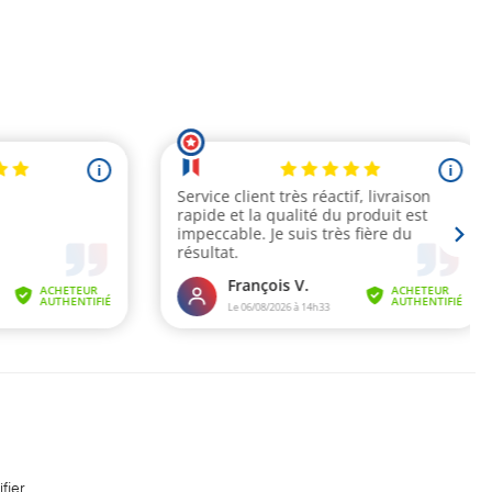
fier
.