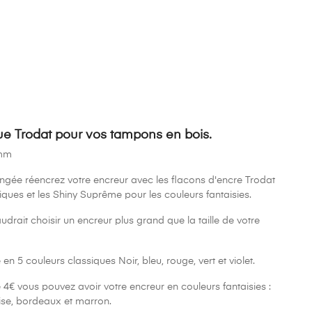
(23 avis)
e Trodat pour vos tampons en bois.
 mm
longée réencrez votre encreur avec les flacons d'encre Trodat
ques et les Shiny Suprême pour les couleurs fantaisies.
l faudrait choisir un encreur plus grand que la taille de votre
n 5 couleurs classiques Noir, bleu, rouge, vert et violet.
€ vous pouvez avoir votre encreur en couleurs fantaisies :
ise, bordeaux et marron.