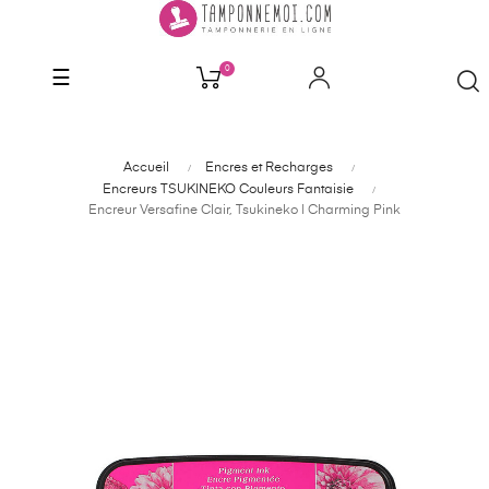
0
Basculer
☰
la
navigation
Accueil
Encres et Recharges
Encreurs TSUKINEKO Couleurs Fantaisie
Encreur Versafine Clair, Tsukineko | Charming Pink