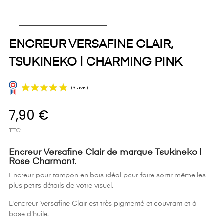
ENCREUR VERSAFINE CLAIR,
TSUKINEKO | CHARMING PINK
7,90 €
TTC
Encreur Versafine Clair de marque Tsukineko |
Rose Charmant.
Encreur pour tampon en bois idéal pour faire sortir même les
(3 avis)
plus petits détails de votre visuel.
L'encreur Versafine Clair est très pigmenté et couvrant et à
base d'huile.