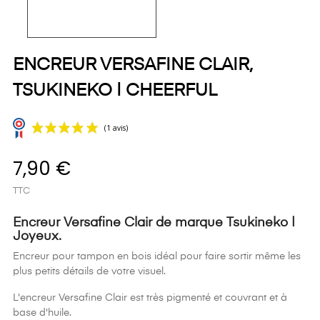
ENCREUR VERSAFINE CLAIR,
TSUKINEKO | CHEERFUL
7,90 €
TTC
Encreur Versafine Clair de marque Tsukineko |
Joyeux.
Encreur pour tampon en bois idéal pour faire sortir même les
(1 avis)
plus petits détails de votre visuel.
L'encreur Versafine Clair est très pigmenté et couvrant et à
base d'huile.