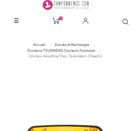
0
Basculer
☰
la
navigation
Accueil
Encres et Recharges
Encreurs TSUKINEKO Couleurs Fantaisie
Encreur Versafine Clair, Tsukineko | Cheerful