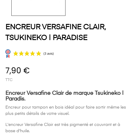
ENCREUR VERSAFINE CLAIR,
TSUKINEKO | PARADISE
7,90 €
TTC
Encreur Versafine Clair de marque Tsukineko |
Paradis.
Encreur pour tampon en bois idéal pour faire sortir même les
(3 avis)
plus petits détails de votre visuel.
L'encreur Versafine Clair est très pigmenté et couvrant et à
base d'huile.