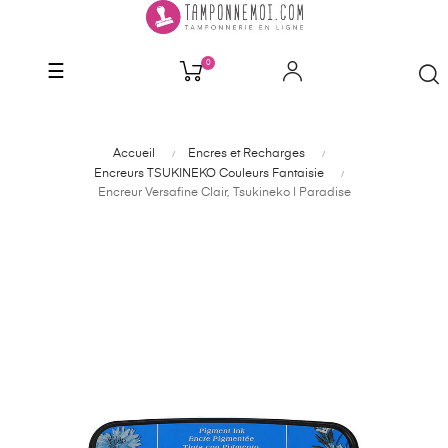
0
Basculer
☰
la
navigation
Accueil
Encres et Recharges
Encreurs TSUKINEKO Couleurs Fantaisie
Encreur Versafine Clair, Tsukineko | Paradise