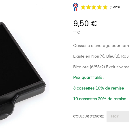
9,50 €
TTC
Cassette d'encrage pour tam
Existe en Noir(A), Bleu(B), Rou
Bicolore (6/58/2) Exclusivem
Prix quantitatifs :
3 cassettes 10% de remise
10 cassettes 20% de remise
COULEUR D'ENCRE