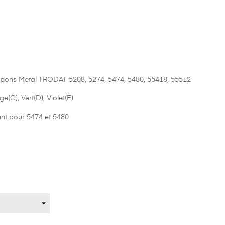
(5 avis)
pons Metal TRODAT 5208, 5274, 5474, 5480, 55418, 55512
ge(C), Vert(D), Violet(E)
ent pour 5474 et 5480