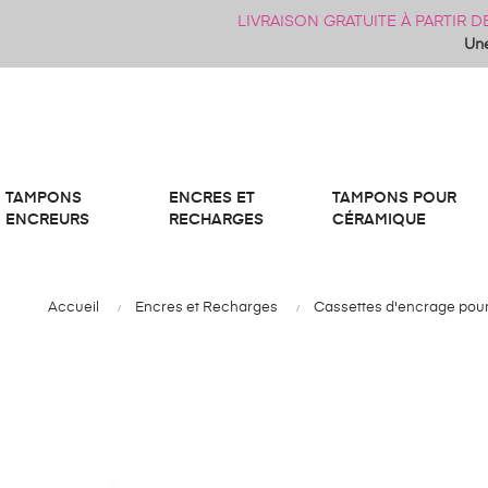
LIVRAISON GRATUITE À PARTIR 
Une
TAMPONS
ENCRES ET
TAMPONS POUR
ENCREURS
RECHARGES
CÉRAMIQUE
Accueil
Encres et Recharges
Cassettes d'encrage pou