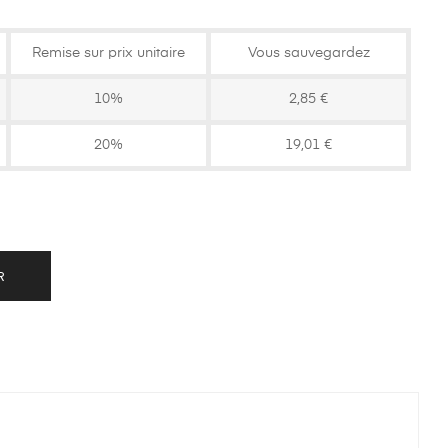
Remise sur prix unitaire
Vous sauvegardez
10%
2,85 €
20%
19,01 €
R