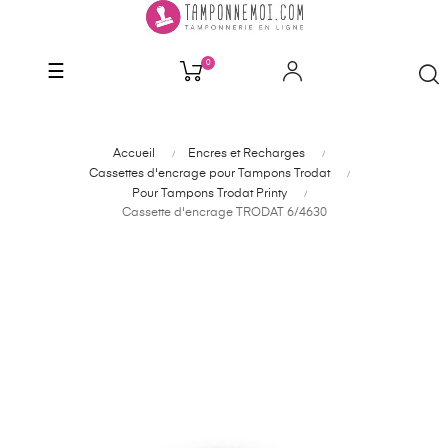
0
Basculer
☰
la
navigation
Accueil
Encres et Recharges
Cassettes d'encrage pour Tampons Trodat
Pour Tampons Trodat Printy
Cassette d'encrage TRODAT 6/4630