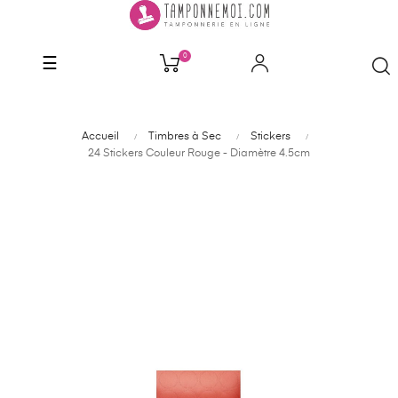
0
Basculer
☰
la
navigation
Accueil
Timbres à Sec
Stickers
24 Stickers Couleur Rouge - Diamètre 4.5cm