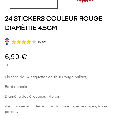
24 STICKERS COULEUR ROUGE -
DIAMÈTRE 4.5CM
6,90 €
TTC
Planche de 24 étiquettes couleur Rouge brillant,
Bord dentelé,
(5 avis)
Diamètre des étiquettes : 4,5 cm,
A embosser et coller sur vos documents, enveloppes, faire-
parts, ...