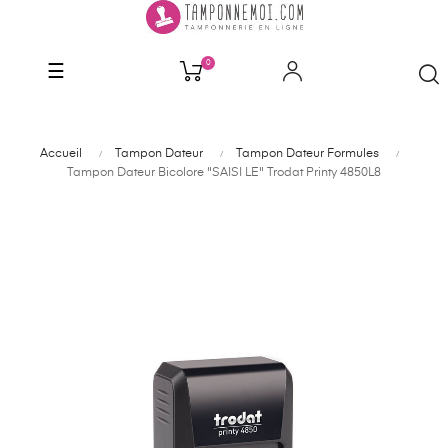
0
Basculer
☰
la
navigation
Accueil
Tampon Dateur
Tampon Dateur Formules
Tampon Dateur Bicolore "SAISI LE" Trodat Printy 4850L8