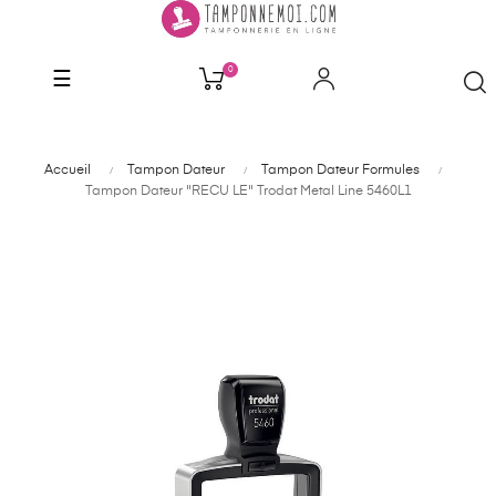
0
Basculer
☰
la
navigation
Accueil
Tampon Dateur
Tampon Dateur Formules
Tampon Dateur "RECU LE" Trodat Metal Line 5460L1