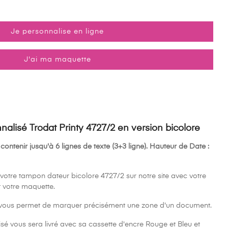
Je personnalise en ligne
J'ai ma maquette
lisé Trodat Printy 4727/2 en version bicolore
contenir jusqu'à 6 lignes de texte (3+3 ligne). Hauteur de Date :
 votre tampon dateur bicolore 4727/2 sur notre site avec votre
t votre maquette.
vous permet de marquer précisément une zone d'un document.
é vous sera livré avec sa cassette d'encre Rouge et Bleu et