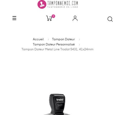
0
Basculer
☰
la
navigation
Accueil
Tampon Dateur
Tampon Dateur Personnalisé
Tampon Dateur Metal Line Trodat 5431, 41x24mm