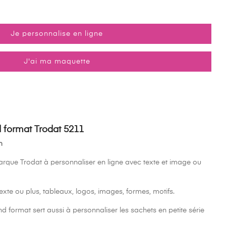
Je personnalise en ligne
(3 avis)
J'ai ma maquette
format Trodat 5211
m
que Trodat à personnaliser en ligne avec texte et image ou
 texte ou plus, tableaux, logos, images, formes, motifs.
format sert aussi à personnaliser les sachets en petite série