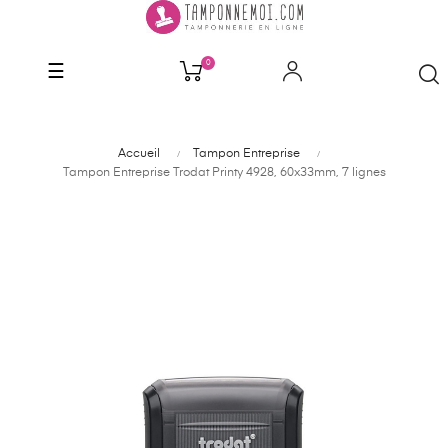
0
Basculer
☰
la
navigation
Accueil
Tampon Entreprise
Tampon Entreprise Trodat Printy 4928, 60x33mm, 7 lignes