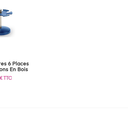
res 6 Places
ons En Bois
 € TTC