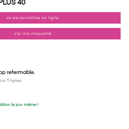
PLUS 40
Je personnalise en ligne
J'ai ma maquette
p refermable.
ur 5 lignes.
tion le jour même !