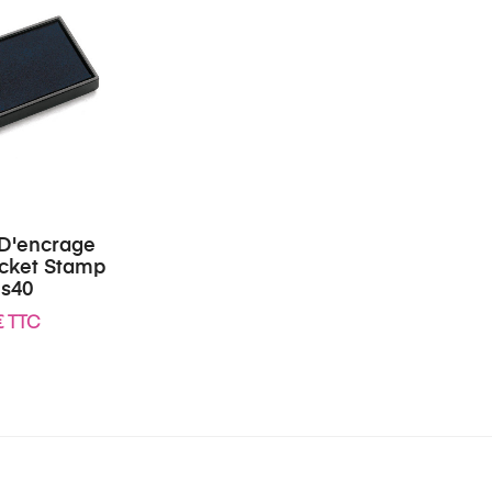
 D'encrage
cket Stamp
us40
€ TTC