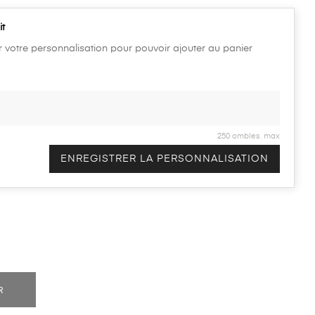
it
r votre personnalisation pour pouvoir ajouter au panier
250 ombles. max
ENREGISTRER LA PERSONNALISATION
R