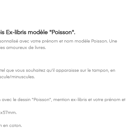
s Ex-libris modèle "Poisson
"
.
rsonnalisé avec votre prénom et nom modèle Poisson. Une
les amoureux de livres.
el que vous souhaitez qu'il apparaisse sur le tampon, en
uscule/minuscules.
ec le dessin "Poisson", mention ex-libris et votre prénom et
88x57mm.
n en coton.