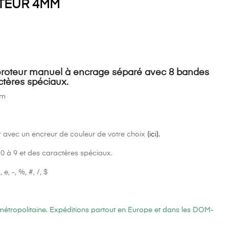
UTEUR 4MM
oteur manuel à encrage séparé avec 8 bandes
ctères spéciaux.
mm
 avec un encreur de couleur de votre choix
(ici).
0 à 9 et des caractères spéciaux.
e, -, %, #, /, $
 métropolitaine. Expéditions partout en Europe et dans les DOM-