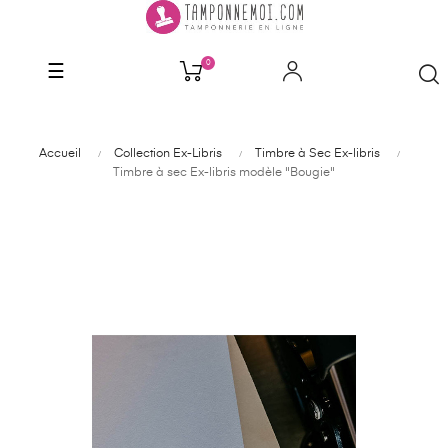
0
Basculer
☰
la
navigation
Accueil
Collection Ex-Libris
Timbre à Sec Ex-libris
Timbre à sec Ex-libris modèle "Bougie"