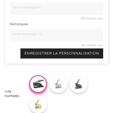
250 ombles. max
Remarques
250 ombles. max
ENREGISTRER LA PERSONNALISATION
TYPE
D'APPAREIL