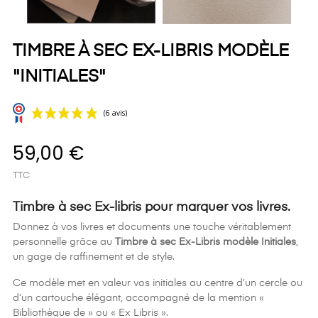
TIMBRE À SEC EX-LIBRIS MODÈLE
"INITIALES"
59,00 €
TTC
Timbre à sec Ex-libris pour marquer vos livres.
Donnez à vos livres et documents une touche véritablement
personnelle grâce au
Timbre à sec Ex-Libris modèle Initiales
,
(6 avis)
un gage de raffinement et de style.
Ce modèle met en valeur vos initiales au centre d’un cercle ou
d’un cartouche élégant, accompagné de la mention «
Bibliothèque de » ou « Ex Libris ».