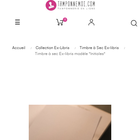
0
Basculer
☰
la
navigation
Accueil
Collection Ex-Libris
Timbre à Sec Ex-libris
Timbre à sec Ex-libris modèle "Initiales"