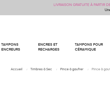
LIVRAISON GRATUITE À PARTIR 
Une
TAMPONS
ENCRES ET
TAMPONS POUR
ENCREURS
RECHARGES
CÉRAMIQUE
Accueil
Timbres à Sec
Pince à gaufrer
Pince à gau